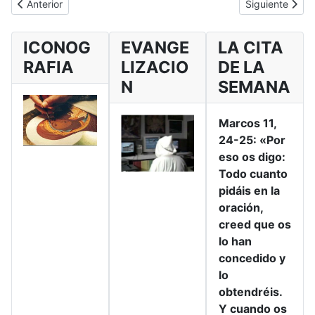
Artículo anterior: Monasterio de la Trinidad
Artículo siguie
Anterior
Siguiente
ICONOG
EVANGE
LA CITA
RAFIA
LIZACIO
DE LA
N
SEMANA
Marcos 11,
24-25: «Por
eso os digo:
Todo cuanto
pidáis en la
oración,
creed que os
lo han
concedido y
lo
obtendréis.
Y cuando os