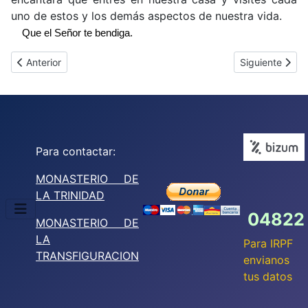
uno de estos y los demás aspectos de nuestra vida.
Que el Señor te bendiga.
Artículo anterior: El P. Alberto María Rambla, fmp convocado a l
Artículo siguie
Anterior
Siguiente
Para contactar:
MONASTERIO DE
LA TRINIDAD
04822
MONASTERIO DE
LA
Para IRPF
TRANSFIGURACION
envianos
tus datos