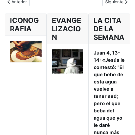
Artículo anterior: Monasterio de la Trinidad
Artículo siguie
Anterior
Siguiente
ICONOG
EVANGE
LA CITA
RAFIA
LIZACIO
DE LA
N
SEMANA
Juan 4, 13-
14: «Jesús le
contestó: "El
que bebe de
esta agua
vuelve a
tener sed;
pero el que
beba del
agua que yo
le daré
nunca más